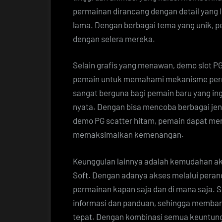
permainan dirancang dengan detail yang 
lama. Dengan berbagai tema yang unik, p
dengan selera mereka.
Selain grafis yang menawan, demo slot 
pemain untuk memahami mekanisme permai
sangat berguna bagi pemain baru yang in
nyata. Dengan bisa mencoba berbagai jeni
demo PG scatter hitam, pemain dapat me
memaksimalkan kemenangan.
Keunggulan lainnya adalah kemudahan aks
Soft. Dengan adanya akses melalui peran
permainan kapan saja dan di mana saja. S
informasi dan panduan, sehingga memban
tepat. Dengan kombinasi semua keuntungan