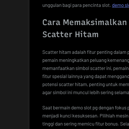
unggulan bagi para pencinta slot.
demo sl
Cara Memaksimalkan
Scatter Hitam
Scatter hitam adalah fitur penting dala
pemain meningkatkan peluang kemenanga
memanfaatkan simbol scatter ini, pemai
fitur spesial lainnya yang dapat mengg
potensi scatter hitam, penting untuk me
agar simbol ini muncul lebih sering selam
Saat bermain demo slot pg dengan fokus pa
menjadi kunci kesuksesan. Pilihlah mesin
tinggi dan sering memicu fitur bonus. Sel