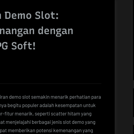
n Demo Slot:
nangan dengan
PG Soft!
iran demo slot semakin menarik perhatian para
nya begitu populer adalah kesempatan untuk
fitur menarik, seperti scatter hitam yang
at menjelajahi berbagai jenis slot demo yang
dapat memberikan potensi kemenangan yang