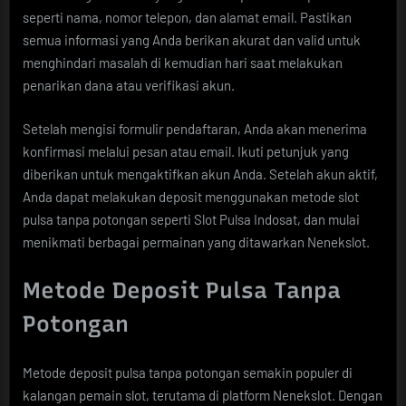
seperti nama, nomor telepon, dan alamat email. Pastikan
semua informasi yang Anda berikan akurat dan valid untuk
menghindari masalah di kemudian hari saat melakukan
penarikan dana atau verifikasi akun.
Setelah mengisi formulir pendaftaran, Anda akan menerima
konfirmasi melalui pesan atau email. Ikuti petunjuk yang
diberikan untuk mengaktifkan akun Anda. Setelah akun aktif,
Anda dapat melakukan deposit menggunakan metode slot
pulsa tanpa potongan seperti Slot Pulsa Indosat, dan mulai
menikmati berbagai permainan yang ditawarkan Nenekslot.
Metode Deposit Pulsa Tanpa
Potongan
Metode deposit pulsa tanpa potongan semakin populer di
kalangan pemain slot, terutama di platform Nenekslot. Dengan