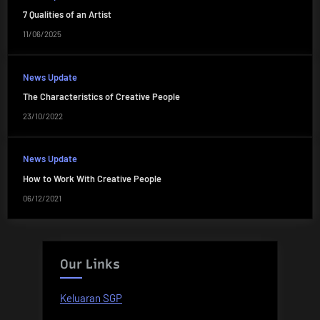
7 Qualities of an Artist
11/06/2025
News Update
The Characteristics of Creative People
23/10/2022
News Update
How to Work With Creative People
06/12/2021
Our Links
Keluaran SGP