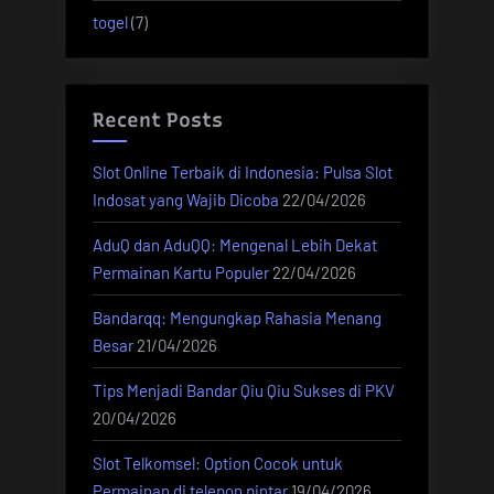
togel
(7)
Recent Posts
Slot Online Terbaik di Indonesia: Pulsa Slot
Indosat yang Wajib Dicoba
22/04/2026
AduQ dan AduQQ: Mengenal Lebih Dekat
Permainan Kartu Populer
22/04/2026
Bandarqq: Mengungkap Rahasia Menang
Besar
21/04/2026
Tips Menjadi Bandar Qiu Qiu Sukses di PKV
20/04/2026
Slot Telkomsel: Option Cocok untuk
Permainan di telepon pintar
19/04/2026