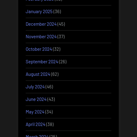
January 2025
(36)
December 2024
(45)
November 2024
(37)
October 2024
(32)
September 2024
(26)
August 2024
(62)
July 2024
(46)
June 2024
(43)
May 2024
(34)
April 2024
(38)
March 2024
(25)