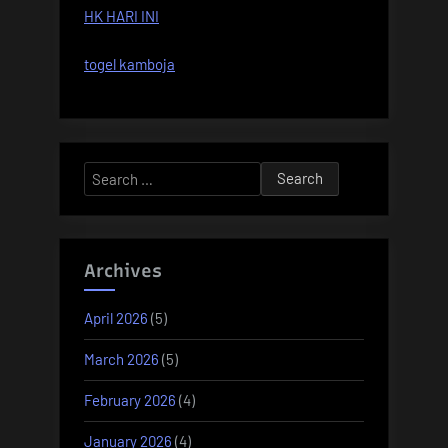
HK HARI INI
togel kamboja
Search
for:
Archives
April 2026
(5)
March 2026
(5)
February 2026
(4)
January 2026
(4)