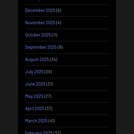
December 2025
(6)
November 2025
(4)
October 2025
(11)
September 2025
(9)
August 2025
(34)
July 2025
(29)
June 2025
(31)
May 2025
(27)
April 2025
(37)
March 2025
(41)
February 2025
(32)