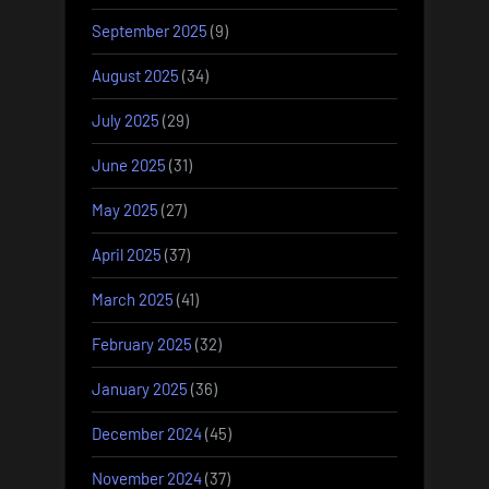
September 2025
(9)
August 2025
(34)
July 2025
(29)
June 2025
(31)
May 2025
(27)
April 2025
(37)
March 2025
(41)
February 2025
(32)
January 2025
(36)
December 2024
(45)
November 2024
(37)