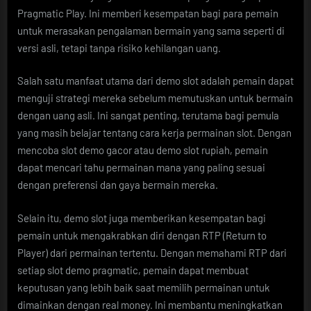
Pragmatic Play. Ini memberi kesempatan bagi para pemain
untuk merasakan pengalaman bermain yang sama seperti di
versi asli, tetapi tanpa risiko kehilangan uang.
Salah satu manfaat utama dari demo slot adalah pemain dapat
menguji strategi mereka sebelum memutuskan untuk bermain
dengan uang asli. Ini sangat penting, terutama bagi pemula
yang masih belajar tentang cara kerja permainan slot. Dengan
mencoba slot demo gacor atau demo slot rupiah, pemain
dapat mencari tahu permainan mana yang paling sesuai
dengan preferensi dan gaya bermain mereka.
Selain itu, demo slot juga memberikan kesempatan bagi
pemain untuk mengakrabkan diri dengan RTP (Return to
Player) dari permainan tertentu. Dengan memahami RTP dari
setiap slot demo pragmatic, pemain dapat membuat
keputusan yang lebih baik saat memilih permainan untuk
dimainkan dengan real money. Ini membantu meningkatkan