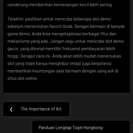
cenderung memberikan kemenangan kecil lebih sering.
Terakhir, pastikan untuk mencoba beberapa slot demo
sebelum menentukan favorit Anda. Dengan bermain di banyak
game demo, Anda bisa mengeksplorasi berbagai fitur dan
mekanisme yang ada. Jangan ragu untuk mencoba slot demo
gacor, yang dikenal memiliki frekuensi pembayaran lebih
tinggi. Dengan cara ini, Anda akan lebih mudah menemukan
slot yang tidak hanya menghibur tetapi juga berpotensi
memberikan keuntungan saat bermain dengan uang asli di
situs slot online.
Post
❮
The Importance of Art
Previous
navigation
Post:
Panduan Lengkap Togel Hongkong:
Next