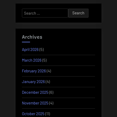
Search
for:
Archives
April 2026
(5)
March 2026
(5)
February 2026
(4)
January 2026
(4)
December 2025
(6)
November 2025
(4)
October 2025
(11)