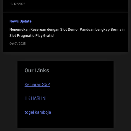
12/12/2022
News Update
Menemukan Keseruan dengan Slot Demo: Panduan Lengkap Bermain
Slot Pragmatic Play Gratis!
04/01/2025
Our Links
Keluaran SGP
HK HARI INI
togel kamboja