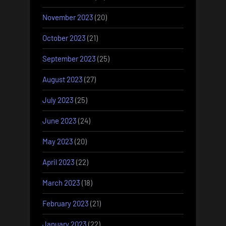
November 2023
(20)
October 2023
(21)
September 2023
(25)
August 2023
(27)
July 2023
(25)
June 2023
(24)
May 2023
(20)
April 2023
(22)
March 2023
(18)
February 2023
(21)
January 2023
(22)