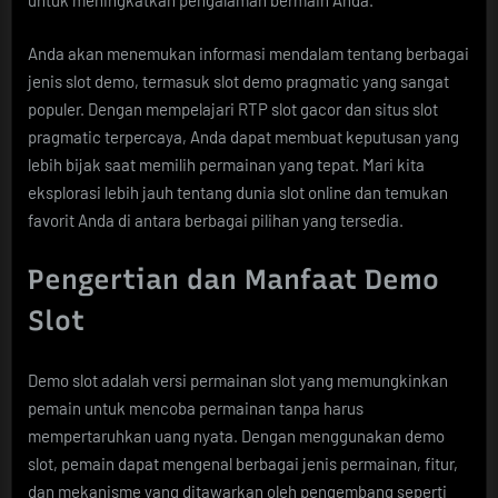
untuk meningkatkan pengalaman bermain Anda.
Anda akan menemukan informasi mendalam tentang berbagai
jenis slot demo, termasuk slot demo pragmatic yang sangat
populer. Dengan mempelajari RTP slot gacor dan situs slot
pragmatic terpercaya, Anda dapat membuat keputusan yang
lebih bijak saat memilih permainan yang tepat. Mari kita
eksplorasi lebih jauh tentang dunia slot online dan temukan
favorit Anda di antara berbagai pilihan yang tersedia.
Pengertian dan Manfaat Demo
Slot
Demo slot adalah versi permainan slot yang memungkinkan
pemain untuk mencoba permainan tanpa harus
mempertaruhkan uang nyata. Dengan menggunakan demo
slot, pemain dapat mengenal berbagai jenis permainan, fitur,
dan mekanisme yang ditawarkan oleh pengembang seperti