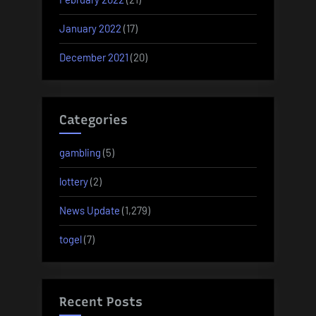
January 2022
(17)
December 2021
(20)
Categories
gambling
(5)
lottery
(2)
News Update
(1,279)
togel
(7)
Recent Posts