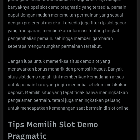
banyaknya opsi slot demo pragmatic yang tersedia, pemain
dapat dengan mudah menemukan permainan yang sesuai
dengan preferensi mereka. Tersedia juga fitur rtp slot gacor
yang transparan, memberikan informasi tentang tingkat
pengembalian pemain, sehingga memberi gambaran
seberapa menguntungkan permainan tersebut.
Jangan lupa untuk memeriksa situs demo slot yang
menawarkan bonus menarik dan promosi khusus. Banyak
situs slot demo rupiah kini memberikan kemudahan akses
untuk pemain baru yang ingin mencoba sebelum melakukan
deposit. Memilih situs yang tepat tidak hanya meningkatkan
pengalaman bermain, tetapi juga meningkatkan peluang
untuk mendapatkan kemenangan saat bermain di slot online.
Tips Memilih Slot Demo
Pragmatic