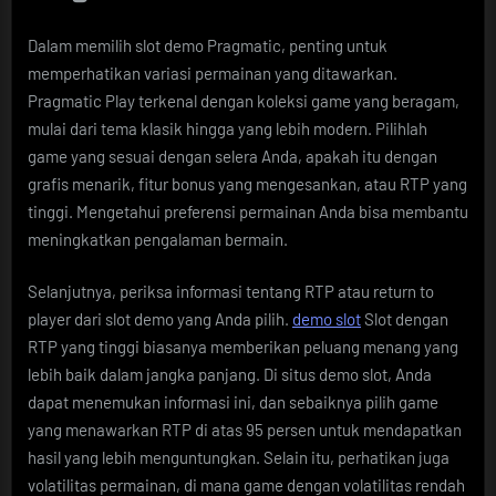
Dalam memilih slot demo Pragmatic, penting untuk
memperhatikan variasi permainan yang ditawarkan.
Pragmatic Play terkenal dengan koleksi game yang beragam,
mulai dari tema klasik hingga yang lebih modern. Pilihlah
game yang sesuai dengan selera Anda, apakah itu dengan
grafis menarik, fitur bonus yang mengesankan, atau RTP yang
tinggi. Mengetahui preferensi permainan Anda bisa membantu
meningkatkan pengalaman bermain.
Selanjutnya, periksa informasi tentang RTP atau return to
player dari slot demo yang Anda pilih.
demo slot
Slot dengan
RTP yang tinggi biasanya memberikan peluang menang yang
lebih baik dalam jangka panjang. Di situs demo slot, Anda
dapat menemukan informasi ini, dan sebaiknya pilih game
yang menawarkan RTP di atas 95 persen untuk mendapatkan
hasil yang lebih menguntungkan. Selain itu, perhatikan juga
volatilitas permainan, di mana game dengan volatilitas rendah