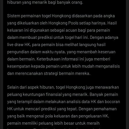
hiburan yang menarik bagi banyak orang.
Sistem permainan togel Hongkong didasarkan pada angka
yang dikeluarkan oleh Hongkong Pools setiap harinya. Hasil
keluaran ini digunakan sebagai acuan bagi para pemain
dalam membuat prediksi untuk togel hari ini. Dengan adanya
live draw HK, para pemain bisa melihat langsung hasil
pengundian dalam waktu nyata, yang menambah keseruan
dalam bermain. Keterbukaan informasi ini juga memberi
kesempatan kepada pemain untuk lebih mudah menganalisis
dan merencanakan strategi bermain mereka.
Selain dari aspek hiburan, togel Hongkong juga menawarkan
peluang keuntungan finansial yang menarik. Banyak pemain
yang terampil dalam melakukan analisis data HK dan bocoran
HK untuk mencari prediksi yang tepat. Dengan pemahaman
yang baik mengenai pola keluaran dan pengeluaran HK,
pemain memiliki peluang lebih besar untuk meraih