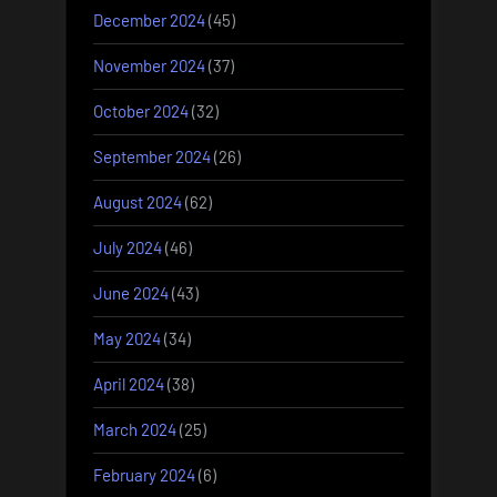
December 2024
(45)
November 2024
(37)
October 2024
(32)
September 2024
(26)
August 2024
(62)
July 2024
(46)
June 2024
(43)
May 2024
(34)
April 2024
(38)
March 2024
(25)
February 2024
(6)