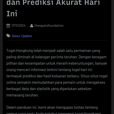
dan Prediksi Akurat Hari
Ini
Posted
By
17/11/2024
thesquirefoundation
on
News Update
Togel Hongkong telah menjadi salah satu permainan yang
paling diminati di kalangan pecinta taruhan. Dengan beragam
pilihan dan kesempatan untuk meraih keberuntungan, banyak
orang mencari informasi terkini tentang togel hari ini,
termasuk prediksi dan hasil keluaran terbaru. Situs-situs togel
online semakin memudahkan para pemain untuk mengakses
berbagai data dan statistik yang diperlukan sebelum
memasang taruhan.
Dalam panduan ini, kami akan mengupas tuntas tentang
semua yang perlu Anda ketahui mengenai togel Hongkong,