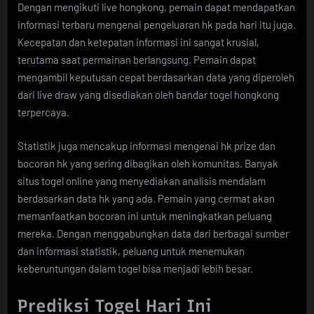
Dengan mengikuti live hongkong, pemain dapat mendapatkan
informasi terbaru mengenai pengeluaran hk pada hari itu juga.
Kecepatan dan ketepatan informasi ini sangat krusial,
terutama saat permainan berlangsung. Pemain dapat
mengambil keputusan cepat berdasarkan data yang diperoleh
dari live draw yang disediakan oleh bandar togel hongkong
terpercaya.
Statistik juga mencakup informasi mengenai hk prize dan
bocoran hk yang sering dibagikan oleh komunitas. Banyak
situs togel online yang menyediakan analisis mendalam
berdasarkan data hk yang ada. Pemain yang cermat akan
memanfaatkan bocoran ini untuk meningkatkan peluang
mereka. Dengan menggabungkan data dari berbagai sumber
dan informasi statistik, peluang untuk menemukan
keberuntungan dalam togel bisa menjadi lebih besar.
Prediksi Togel Hari Ini