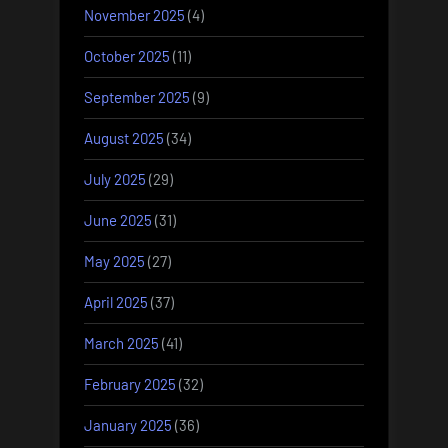
November 2025
(4)
October 2025
(11)
September 2025
(9)
August 2025
(34)
July 2025
(29)
June 2025
(31)
May 2025
(27)
April 2025
(37)
March 2025
(41)
February 2025
(32)
January 2025
(36)