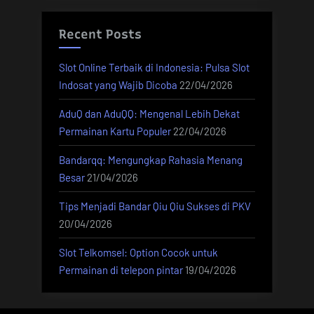
Recent Posts
Slot Online Terbaik di Indonesia: Pulsa Slot
Indosat yang Wajib Dicoba
22/04/2026
AduQ dan AduQQ: Mengenal Lebih Dekat
Permainan Kartu Populer
22/04/2026
Bandarqq: Mengungkap Rahasia Menang
Besar
21/04/2026
Tips Menjadi Bandar Qiu Qiu Sukses di PKV
20/04/2026
Slot Telkomsel: Option Cocok untuk
Permainan di telepon pintar
19/04/2026