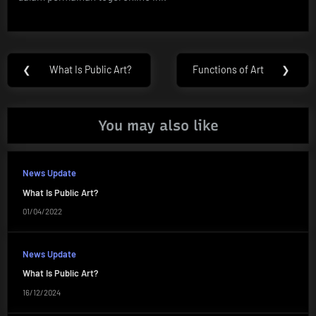
Post
❮
What Is Public Art?
Functions of Art
❯
Previous
Next
navigation
Post:
Post:
You may also like
News Update
What Is Public Art?
01/04/2022
News Update
What Is Public Art?
16/12/2024