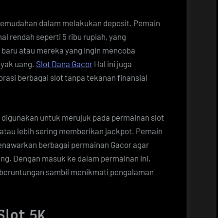
 kemudahan dalam melakukan deposit. Pemain
l rendah seperti 5 ribu rupiah, yang
baru atau mereka yang ingin mencoba
nyak uang.
Slot Dana Gacor
Hal ini juga
si berbagai slot tanpa tekanan finansial
ng digunakan untuk merujuk pada permainan slot
 atau lebih sering memberikan jackpot. Pemain
menawarkan berbagai permainan Gacor agar
ng. Dengan masuk ke dalam permainan ini,
beruntungan sambil menikmati pengalaman
Slot 5K