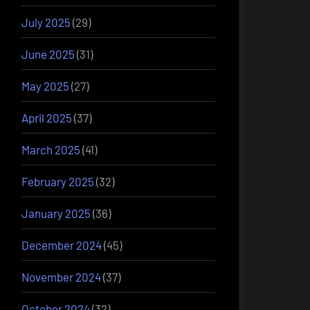
July 2025
(29)
June 2025
(31)
May 2025
(27)
April 2025
(37)
March 2025
(41)
February 2025
(32)
January 2025
(36)
December 2024
(45)
November 2024
(37)
October 2024
(32)