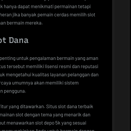
ak hanya dapat menikmati permainan tetapi
heran jika banyak pemain cerdas memilih slot
man bermain mereka.
ot Dana
at penting untuk pengalaman bermain yang aman
s tersebut memiliki lisensi resmi dan reputasi
ntuk mengetahui kualitas layanan pelanggan dan
ercaya umumnya akan memiliki sistem
an pengguna.
itur yang ditawarkan. Situs slot dana terbaik
rmainan slot dengan tema yang menarik dan
ebut menawarkan slot depo 5k yang sesuai
ang memungkinkan Anda untuk bermain dengan