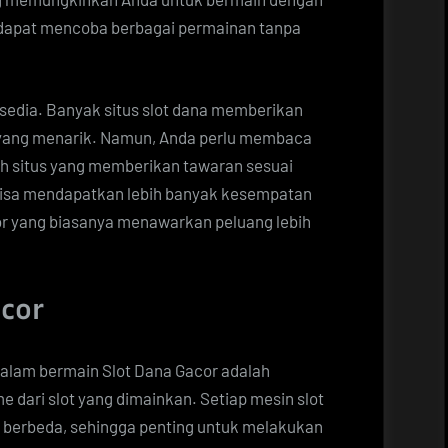
dapat mencoba berbagai permainan tanpa
ersedia. Banyak situs slot dana memberikan
 yang menarik. Namun, Anda perlu membaca
lah situs yang memberikan tawaran sesuai
bisa mendapatkan lebih banyak kesempatan
or yang biasanya menawarkan peluang lebih
acor
dalam bermain Slot Dana Gacor adalah
ari slot yang dimainkan. Setiap mesin slot
ng berbeda, sehingga penting untuk melakukan