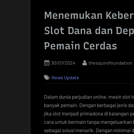
Menemukan Keber
Slot Dana dan Dep
Pemain Cerdas
Posted
By
30/07/2024
thesquirefoundation
on
News Update
Dalam dunia perjudian online, mesin slot t
banyak pemain. Dengan berbagai jenis d
jika slot menjadi primadona di kalangan 
cara untuk bermain tanpa mengeluarkan b
sebagai solusi menarik. Dengan minimal d