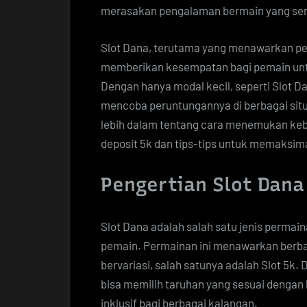
merasakan pengalaman bermain yang seru
Slot Dana, terutama yang menawarkan pel
memberikan kesempatan bagi pemain un
Dengan hanya modal kecil, seperti Slot D
mencoba peruntungannya di berbagai situs 
lebih dalam tentang cara menemukan ke
deposit 5k dan tips-tips untuk memaksi
Pengertian Slot Dana
Slot Dana adalah salah satu jenis permain
pemain. Permainan ini menawarkan berba
bervariasi, salah satunya adalah Slot 5k.
bisa memilih taruhan yang sesuai dengan
inklusif bagi berbagai kalangan.