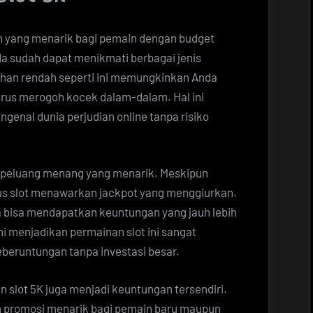
 yang menarik bagi pemain dengan budget
da sudah dapat menikmati berbagai jenis
ruhan rendah seperti ini memungkinkan Anda
arus merogoh kocek dalam-dalam. Hal ini
genal dunia perjudian online tanpa risiko
an peluang menang yang menarik. Meskipun
us slot menawarkan jackpot yang menggiurkan.
a bisa mendapatkan keuntungan yang jauh lebih
Ini menjadikan permainan slot ini sangat
eberuntungan tanpa investasi besar.
n slot 5K juga menjadi keuntungan tersendiri.
 promosi menarik bagi pemain baru maupun