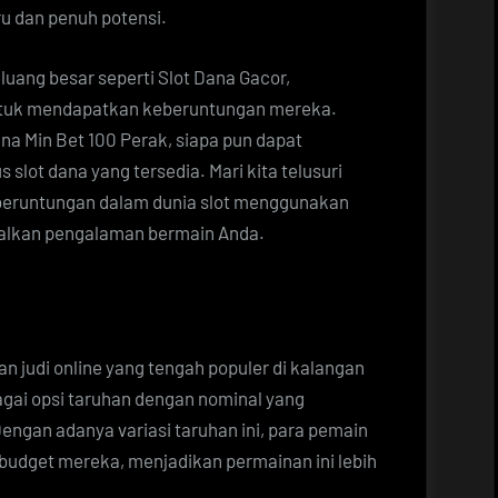
 dan penuh potensi.
uang besar seperti Slot Dana Gacor,
tuk mendapatkan keberuntungan mereka.
ana Min Bet 100 Perak, siapa pun dapat
slot dana yang tersedia. Mari kita telusuri
beruntungan dalam dunia slot menggunakan
malkan pengalaman bermain Anda.
an judi online yang tengah populer di kalangan
gai opsi taruhan dengan nominal yang
 Dengan adanya variasi taruhan ini, para pemain
 budget mereka, menjadikan permainan ini lebih