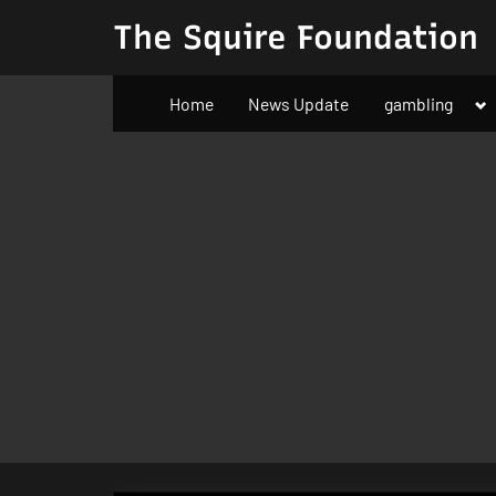
Skip
The Squire Foundation
to
content
To
Home
News Update
gambling
su
m