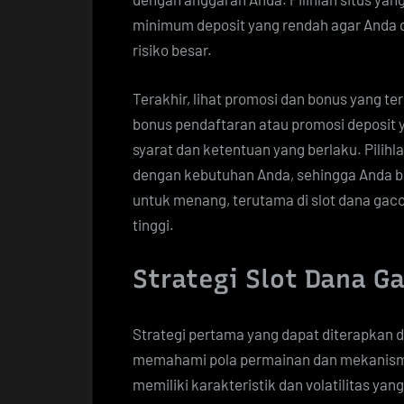
minimum deposit yang rendah agar Anda 
risiko besar.
Terakhir, lihat promosi dan bonus yang t
bonus pendaftaran atau promosi deposit
syarat dan ketentuan yang berlaku. Pilih
dengan kebutuhan Anda, sehingga Anda 
untuk menang, terutama di slot dana gac
tinggi.
Strategi Slot Dana G
Strategi pertama yang dapat diterapkan 
memahami pola permainan dan mekanisme d
memiliki karakteristik dan volatilitas ya