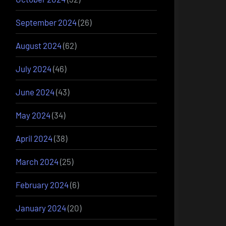
September 2024
(26)
August 2024
(62)
July 2024
(46)
June 2024
(43)
May 2024
(34)
April 2024
(38)
March 2024
(25)
February 2024
(6)
January 2024
(20)