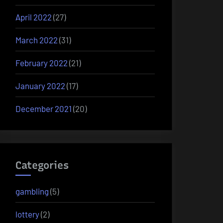
April 2022
(27)
March 2022
(31)
February 2022
(21)
January 2022
(17)
December 2021
(20)
Categories
gambling
(5)
lottery
(2)