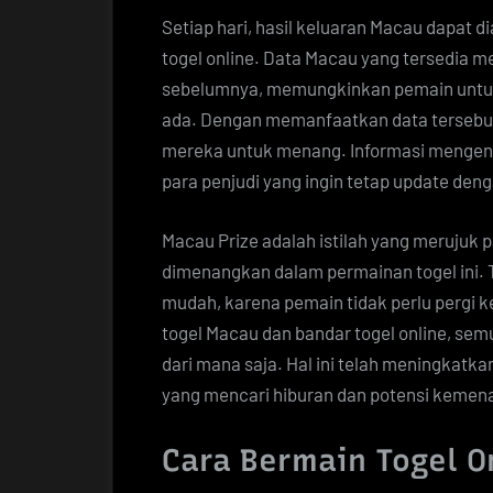
Setiap hari, hasil keluaran Macau dapat d
togel online. Data Macau yang tersedia 
sebelumnya, memungkinkan pemain untuk 
ada. Dengan memanfaatkan data tersebu
mereka untuk menang. Informasi mengenai
para penjudi yang ingin tetap update deng
Macau Prize adalah istilah yang merujuk 
dimenangkan dalam permainan togel ini. 
mudah, karena pemain tidak perlu pergi ke
togel Macau dan bandar togel online, se
dari mana saja. Hal ini telah meningkatka
yang mencari hiburan dan potensi kemena
Cara Bermain Togel O