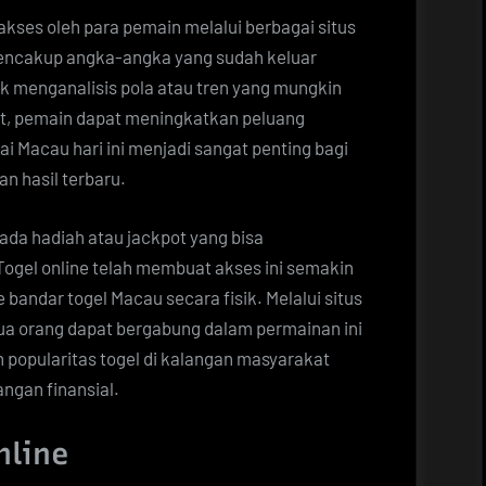
iakses oleh para pemain melalui berbagai situs
mencakup angka-angka yang sudah keluar
menganalisis pola atau tren yang mungkin
t, pemain dapat meningkatkan peluang
 Macau hari ini menjadi sangat penting bagi
an hasil terbaru.
pada hadiah atau jackpot yang bisa
Togel online telah membuat akses ini semakin
 bandar togel Macau secara fisik. Melalui situs
mua orang dapat bergabung dalam permainan ini
n popularitas togel di kalangan masyarakat
ngan finansial.
nline