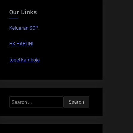
Our Links
Keluaran SGP
HK HARI INI
togel kamboja
Search
for: