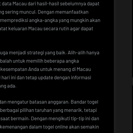
t data Macau dari hasil-hasil sebelumnya dapat
ng sering muncul. Dengan memanfaatkan
at memprediksi angka-angka yang mungkin akan
atat keluaran Macau secara rutin agar dapat
 juga menjadi strategi yang baik. Alih-alih hanya
obalah untuk memilih beberapa angka
an kesempatan Anda untuk menang di Macau
 hari ini dan tetap update dengan informasi
ang ada.
dan mengatur batasan anggaran. Bandar togel
berbagai pilihan taruhan yang menarik, tetapi
saat bermain. Dengan mengikuti tip-tip ini dan
ih kemenangan dalam togel online akan semakin