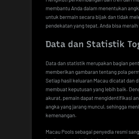
membantu Anda dalam menentukan angka 
untuk bermain secara bijak dan tidak me
pendekatan yang tepat, Anda bisa meraih
Data dan Statistik T
Data dan statistik merupakan bagian pen
memberikan gambaran tentang pola perma
Setiap hasil keluaran Macau dicatat dan 
membuat keputusan yang lebih baik. De
akurat, pemain dapat mengidentifikasi a
angka yang jarang muncul, sehingga men
kemenangan.
Macau Pools sebagai penyedia resmi sang