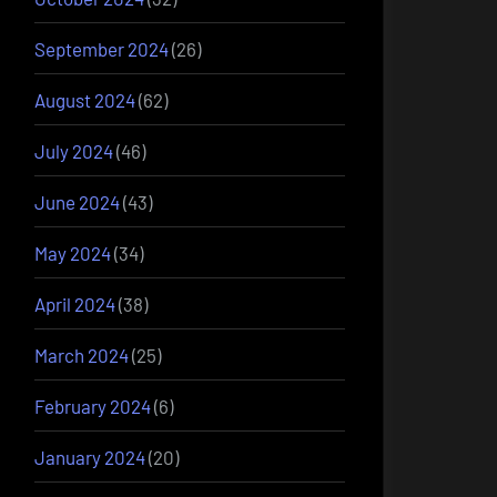
September 2024
(26)
August 2024
(62)
July 2024
(46)
June 2024
(43)
May 2024
(34)
April 2024
(38)
March 2024
(25)
February 2024
(6)
January 2024
(20)