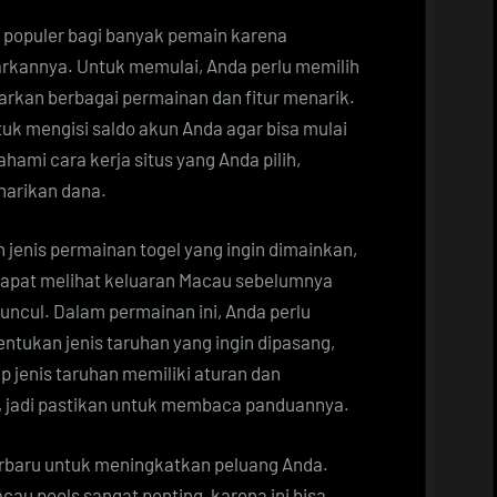
an populer bagi banyak pemain karena
kannya. Untuk memulai, Anda perlu memilih
arkan berbagai permainan dan fitur menarik.
uk mengisi saldo akun Anda agar bisa mulai
mi cara kerja situs yang Anda pilih,
narikan dana.
 jenis permainan togel yang ingin dimainkan,
 dapat melihat keluaran Macau sebelumnya
uncul. Dalam permainan ini, Anda perlu
ntukan jenis taruhan yang ingin dipasang,
ap jenis taruhan memiliki aturan dan
 jadi pastikan untuk membaca panduannya.
terbaru untuk meningkatkan peluang Anda.
au pools sangat penting, karena ini bisa