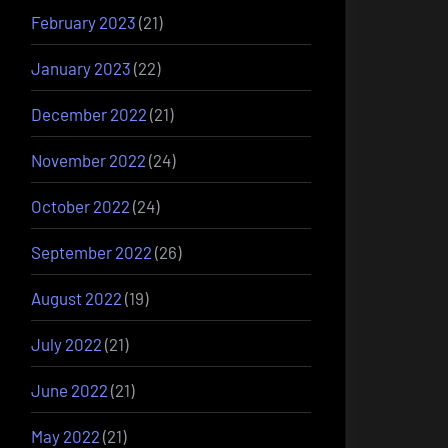
February 2023
(21)
January 2023
(22)
December 2022
(21)
November 2022
(24)
October 2022
(24)
September 2022
(26)
August 2022
(19)
July 2022
(21)
June 2022
(21)
May 2022
(21)