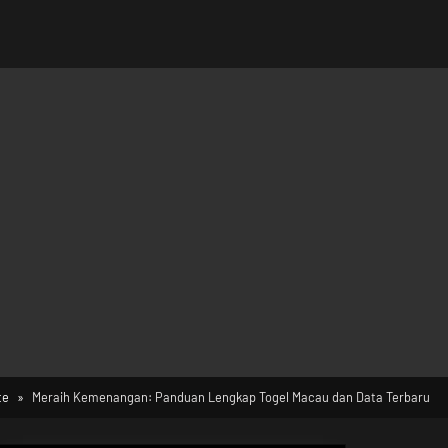
te
Meraih Kemenangan: Panduan Lengkap Togel Macau dan Data Terbaru