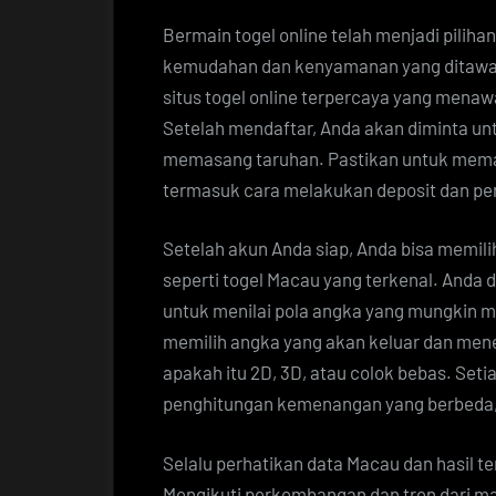
Bermain togel online telah menjadi pilih
kemudahan dan kenyamanan yang ditawar
situs togel online terpercaya yang menaw
Setelah mendaftar, Anda akan diminta unt
memasang taruhan. Pastikan untuk memaha
termasuk cara melakukan deposit dan pe
Setelah akun Anda siap, Anda bisa memilih
seperti togel Macau yang terkenal. Anda
untuk menilai pola angka yang mungkin m
memilih angka yang akan keluar dan mene
apakah itu 2D, 3D, atau colok bebas. Seti
penghitungan kemenangan yang berbeda,
Selalu perhatikan data Macau dan hasil 
Mengikuti perkembangan dan tren dari mac