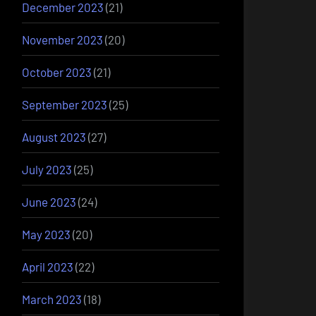
December 2023
(21)
November 2023
(20)
October 2023
(21)
September 2023
(25)
August 2023
(27)
July 2023
(25)
June 2023
(24)
May 2023
(20)
April 2023
(22)
March 2023
(18)