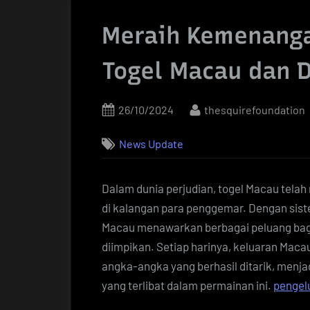
Meraih Kemenang
Togel Macau dan 
Posted
By
26/10/2024
thesquirefoundation
on
News Update
Dalam dunia perjudian, togel Macau telah 
di kalangan para penggemar. Dengan siste
Macau menawarkan berbagai peluang bag
diimpikan. Setiap harinya, keluaran Mac
angka-angka yang berhasil ditarik, menj
yang terlibat dalam permainan ini.
pengel