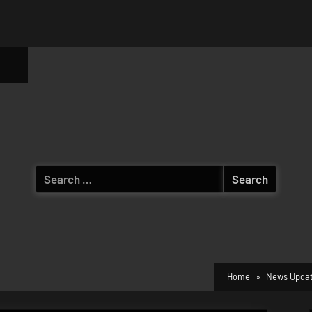
ggle
b-
enu
Search
for:
Home
News Upda