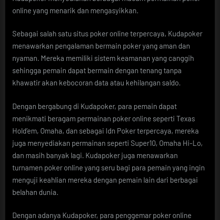
online yang menarik dan mengasyikkan.
Sebagai salah satu situs poker online terpercaya, Kudapoker
menawarkan pengalaman bermain poker yang aman dan
nyaman. Mereka memiliki sistem keamanan yang canggih
sehingga pemain dapat bermain dengan tenang tanpa
khawatir akan kebocoran data atau kehilangan saldo.
Dengan bergabung di Kudapoker, para pemain dapat
menikmati beragam permainan poker online seperti Texas
Hold’em, Omaha, dan sebagai Idn Poker terpercaya, mereka
juga menyediakan permainan seperti Super10, Omaha Hi-Lo,
dan masih banyak lagi. Kudapoker juga menawarkan
turnamen poker online yang seru bagi para pemain yang ingin
menguji keahlian mereka dengan pemain lain dari berbagai
belahan dunia.
Dengan adanya Kudapoker, para penggemar poker online