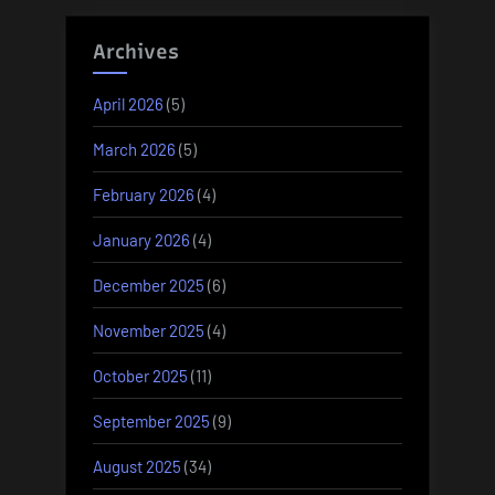
Archives
April 2026
(5)
March 2026
(5)
February 2026
(4)
January 2026
(4)
December 2025
(6)
November 2025
(4)
October 2025
(11)
September 2025
(9)
August 2025
(34)