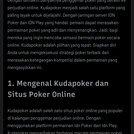
perjudian online, Kudapoker menjadi salah satu platform yang
paling layak untuk dijelajahi. Dengan jaringan server IDN
Poker dan IDN Play yang handal, pemain dapat merasakan
permainan poker yang adil dan menyenangkan. Jadi, bagi
mereka yang ingin mencoba sensasi bermain poker secara
online, Kudapoker adalah pilihan yang tepat. Siapkan diri
Anda untuk mengeksekusi strategi poker terbaik dan
merasakan ketegangan kompetisi dalam permainan yang
mengasyikkan ini.
1. Mengenal Kudapoker dan
Situs Poker Online
Kudapoker adalah salah satu situs poker online yang populer
di kalangan penggemar perjudian online. Dengan
menggunakan platform permainan Idn Poker dari Idn Play,
Kudapoker menyediakan berbagai macam permainan poker