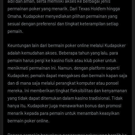
adil dan aman, serta memiliki akses ke berbagai jenis
permainan poker yang menarik. Dari Texas Hold’em hingga
Omaha, Kudapoker menyediakan pilihan permainan yang
sesuai dengan preferensi dan tingkat keterampilan setiap
pemain.
Keuntungan lain dari bermain poker online melalui Kudapoker
adalah kemudahan akses. Beberapa tahun yang lalu, para
pemain harus pergi ke kasino fisik atau klub poker untuk
menikmati permainan ini. Namun, dengan platform seperti
Kudapoker, pemain dapat mengakses dan bermain kapan saja
dan di mana saja melalui perangkat komputer atau ponsel
mereka. Ini memberikan tingkat fleksibilitas dan kenyamanan
yang tidak dapat ditemukan dalam kasino tradisional. Tidak
hanya itu, Kudapoker juga menawarkan bonus dan promosi
menarik kepada para pemain untuk menambah keasyikan
bermain poker online.
Dengan semakin banyaknya penggemar poker yang beralih ke