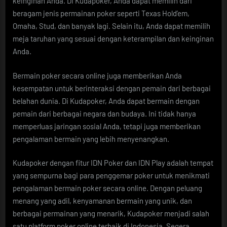
keinginan Anda. Di Kudapoker, Anda dapat memilih dari
beragam jenis permainan poker seperti Texas Hold’em,
Omaha, Stud, dan banyak lagi. Selain itu, Anda dapat memilih
meja taruhan yang sesuai dengan keterampilan dan keinginan
Anda.
Bermain poker secara online juga memberikan Anda
kesempatan untuk berinteraksi dengan pemain dari berbagai
belahan dunia. Di Kudapoker, Anda dapat bermain dengan
pemain dari berbagai negara dan budaya. Ini tidak hanya
memperluas jaringan sosial Anda, tetapi juga memberikan
pengalaman bermain yang lebih menyenangkan.
Kudapoker dengan fitur IDN Poker dan IDN Play adalah tempat
yang sempurna bagi para penggemar poker untuk menikmati
pengalaman bermain poker secara online. Dengan peluang
menang yang adil, kenyamanan bermain yang unik, dan
berbagai permainan yang menarik, Kudapoker menjadi salah
satu platform poker online terbaik di Indonesia. Segera