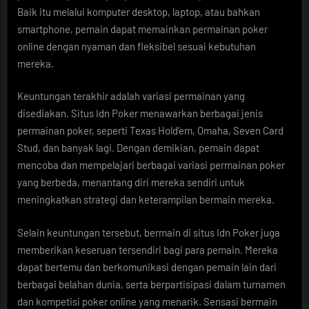
Baik itu melalui komputer desktop, laptop, atau bahkan
smartphone, pemain dapat memainkan permainan poker
online dengan nyaman dan fleksibel sesuai kebutuhan
mereka.
Keuntungan terakhir adalah variasi permainan yang
disediakan. Situs Idn Poker menawarkan berbagai jenis
permainan poker, seperti Texas Hold’em, Omaha, Seven Card
Stud, dan banyak lagi. Dengan demikian, pemain dapat
mencoba dan mempelajari berbagai variasi permainan poker
yang berbeda, menantang diri mereka sendiri untuk
meningkatkan strategi dan keterampilan bermain mereka.
Selain keuntungan tersebut, bermain di situs Idn Poker juga
memberikan keseruan tersendiri bagi para pemain. Mereka
dapat bertemu dan berkomunikasi dengan pemain lain dari
berbagai belahan dunia, serta berpartisipasi dalam turnamen
dan kompetisi poker online yang menarik. Sensasi bermain