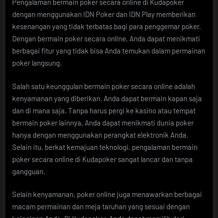
Pengalaman bermain poker secara online di Kudapoker
dengan menggunakan IDN Poker dan IDN Play memberikan
kesenangan yang tidak terbatas bagi para penggemar poker.
Dengan bermain poker secara online, Anda dapat menikmati
berbagai fitur yang tidak bisa Anda temukan dalam permainan
poker langsung.
Salah satu keunggulan bermain poker secara online adalah
kenyamanan yang diberikan. Anda dapat bermain kapan saja
dan di mana saja. Tanpa harus pergi ke kasino atau tempat
bermain poker lainnya, Anda dapat menikmati dunia poker
hanya dengan menggunakan perangkat elektronik Anda.
Selain itu, berkat kemajuan teknologi, pengalaman bermain
poker secara online di Kudapoker sangat lancar dan tanpa
gangguan.
Selain kenyamanan, poker online juga menawarkan berbagai
macam permainan dan meja taruhan yang sesuai dengan