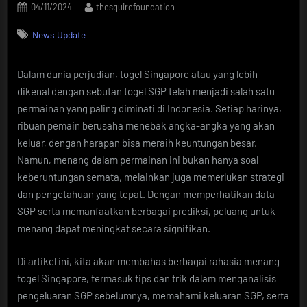
Posted
By
04/11/2024
thesquirefoundation
on
News Update
Dalam dunia perjudian, togel Singapore atau yang lebih
dikenal dengan sebutan togel SGP telah menjadi salah satu
permainan yang paling diminati di Indonesia. Setiap harinya,
ribuan pemain berusaha menebak angka-angka yang akan
keluar, dengan harapan bisa meraih keuntungan besar.
Namun, menang dalam permainan ini bukan hanya soal
keberuntungan semata, melainkan juga memerlukan strategi
dan pengetahuan yang tepat. Dengan memperhatikan data
SGP serta memanfaatkan berbagai prediksi, peluang untuk
menang dapat meningkat secara signifikan.
Di artikel ini, kita akan membahas berbagai rahasia menang
togel Singapore, termasuk tips dan trik dalam menganalisis
pengeluaran SGP sebelumnya, memahami keluaran SGP, serta