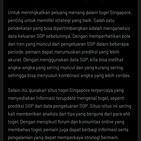
Untuk meningkatkan peluang menang dalam togel Singapore,
penting untuk memiliki strategi yang baik. Salah satu
pendekatan yang bisa dipertimbangkan adalah menganalisis
data keluaran SGP sebelumnya. Dengan memperhatikan pola
dan tren yang muncul dari pengeluaran SGP dalam beberapa
periode, pemain dapat merumuskan prediksi yang lebih
akurat. Dengan menggunakan data SGP, kita bisa melihat
angka-angka yang sering muncul dan yang kurang sering,
sehingga bisa menyusun kombinasi angka yang lebih cerdas.
Selain itu, gunakan situs togel Singapore terpercaya yang
menyediakan informasi terupdate mengenai togel, seperti
prediksi SGP dan data pengeluaran SGP. Situs-situs ini sering
kali memberikan analisis dan tips yang berguna dari para ahli
togel. Dengan mengikuti forum dan komunitas online yang
membahas togel, pemain juga dapat berbagi informasi serta
pengalaman yang dapat memperkaya strategi bermain.