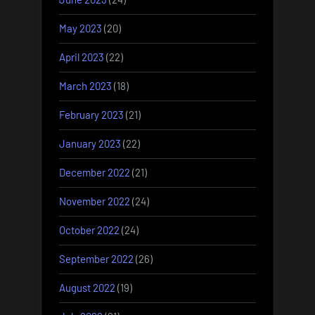
May 2023
(20)
April 2023
(22)
March 2023
(18)
February 2023
(21)
January 2023
(22)
December 2022
(21)
November 2022
(24)
October 2022
(24)
September 2022
(26)
August 2022
(19)