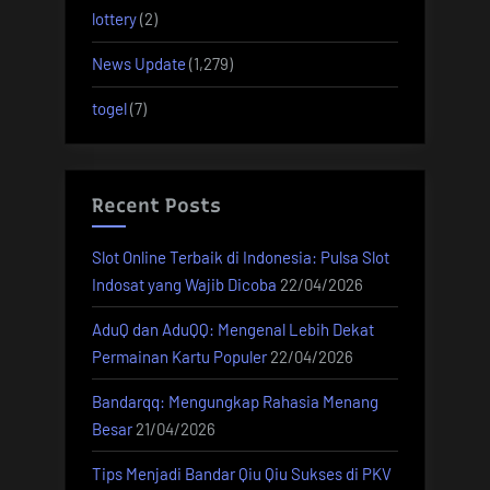
lottery
(2)
News Update
(1,279)
togel
(7)
Recent Posts
Slot Online Terbaik di Indonesia: Pulsa Slot
Indosat yang Wajib Dicoba
22/04/2026
AduQ dan AduQQ: Mengenal Lebih Dekat
Permainan Kartu Populer
22/04/2026
Bandarqq: Mengungkap Rahasia Menang
Besar
21/04/2026
Tips Menjadi Bandar Qiu Qiu Sukses di PKV