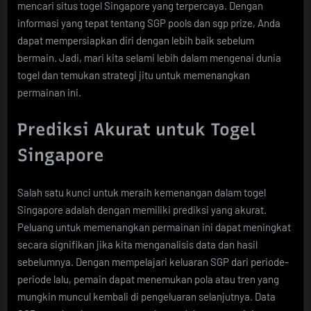
mencari situs togel Singapore yang terpercaya. Dengan
informasi yang tepat tentang SGP pools dan sgp prize, Anda
dapat mempersiapkan diri dengan lebih baik sebelum
bermain. Jadi, mari kita selami lebih dalam mengenai dunia
togel dan temukan strategi jitu untuk memenangkan
permainan ini.
Prediksi Akurat untuk Togel
Singapore
Salah satu kunci untuk meraih kemenangan dalam togel
Singapore adalah dengan memiliki prediksi yang akurat.
Peluang untuk memenangkan permainan ini dapat meningkat
secara signifikan jika kita menganalisis data dan hasil
sebelumnya. Dengan mempelajari keluaran SGP dari periode-
periode lalu, pemain dapat menemukan pola atau tren yang
mungkin muncul kembali di pengeluaran selanjutnya. Data