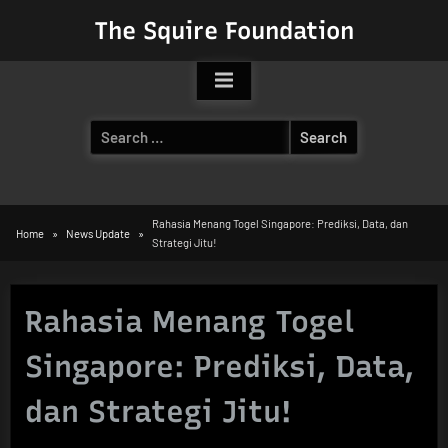
Skip
The Squire Foundation
to
content
Search
for:
Rahasia Menang Togel Singapore: Prediksi, Data, dan
Home
News Update
Strategi Jitu!
Rahasia Menang Togel
Singapore: Prediksi, Data,
dan Strategi Jitu!