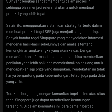
SGP yang lengkap sangat membantu dalam proses ini,
sehingga bisa menjadi referensi utama untuk membuat
prediksi yang lebih tepat.
Selain itu, menggunakan sistem dan strategi tertentu dalam
membuat prediksi togel SGP juga menjadi sangat penting.
Banyak bandar togel Singapore yang menyediakan informasi
mengenai hasil-hasil sebelumnya dan analisis tentang
kemungkinan angka-angka yang akan keluar. Dengan
memanfaatkan informasi tersebut, pemain bisa memberikan
penilaian yang lebih baik dan memaksimalkan peluang untuk
mendapatkan sgp prize yang diinginkan. Pendekatan ini tidak
hanya bergantung pada keberuntungan, tetapi juga pada data
yang valid.
Terakhir, bergabung dengan komunitas togel online atau situs
togel Singapore juga dapat memberikan keuntungan
tersendiri. Di dalam komunitas ini, para pemain berbagi