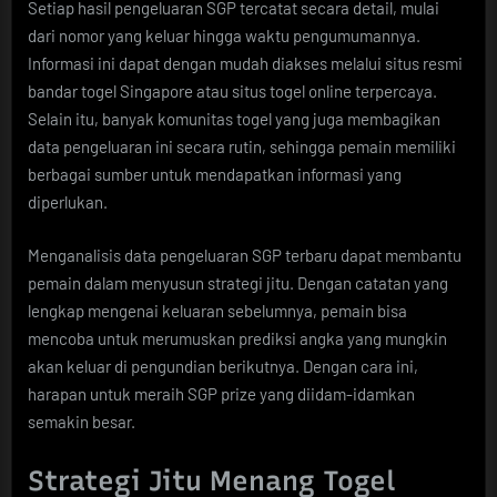
Setiap hasil pengeluaran SGP tercatat secara detail, mulai
dari nomor yang keluar hingga waktu pengumumannya.
Informasi ini dapat dengan mudah diakses melalui situs resmi
bandar togel Singapore atau situs togel online terpercaya.
Selain itu, banyak komunitas togel yang juga membagikan
data pengeluaran ini secara rutin, sehingga pemain memiliki
berbagai sumber untuk mendapatkan informasi yang
diperlukan.
Menganalisis data pengeluaran SGP terbaru dapat membantu
pemain dalam menyusun strategi jitu. Dengan catatan yang
lengkap mengenai keluaran sebelumnya, pemain bisa
mencoba untuk merumuskan prediksi angka yang mungkin
akan keluar di pengundian berikutnya. Dengan cara ini,
harapan untuk meraih SGP prize yang diidam-idamkan
semakin besar.
Strategi Jitu Menang Togel