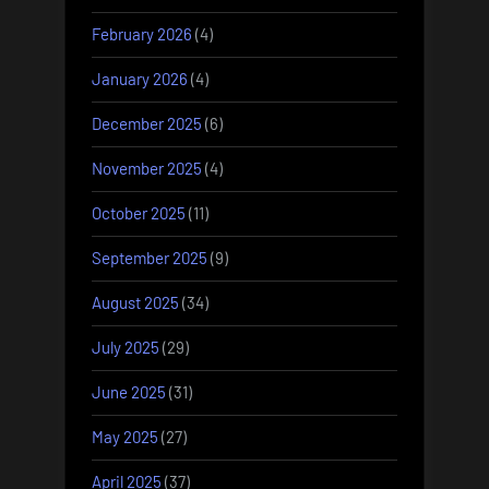
February 2026
(4)
January 2026
(4)
December 2025
(6)
November 2025
(4)
October 2025
(11)
September 2025
(9)
August 2025
(34)
July 2025
(29)
June 2025
(31)
May 2025
(27)
April 2025
(37)