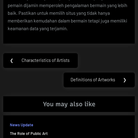
pemain dijamin memperoleh pengalaman bermain yang lebih
baik. Pastikan untuk memilih situs yang tidak hanya
memberikan kemudahan dalam bermain tetapi juga memiliki
keamanan data yang terjamin.
Post
❮
Characteristics of Artists
Previous
navigation
Post:
Definitions of Artworks
❯
Next
Post:
You may also like
News Update
The Role of Public Art