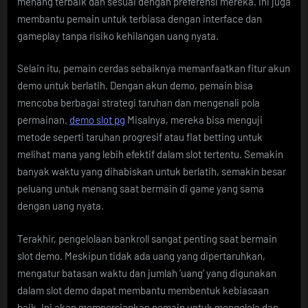
menang terbaik dan sesuai dengan preferensi mereka. Ini juga
membantu pemain untuk terbiasa dengan interface dan
gameplay tanpa risiko kehilangan uang nyata.
Selain itu, pemain cerdas sebaiknya memanfaatkan fitur akun
demo untuk berlatih. Dengan akun demo, pemain bisa
mencoba berbagai strategi taruhan dan mengenali pola
permainan.
demo slot pg
Misalnya, mereka bisa menguji
metode seperti taruhan progresif atau flat betting untuk
melihat mana yang lebih efektif dalam slot tertentu. Semakin
banyak waktu yang dihabiskan untuk berlatih, semakin besar
peluang untuk menang saat bermain di game yang sama
dengan uang nyata.
Terakhir, pengelolaan bankroll sangat penting saat bermain
slot demo. Meskipun tidak ada uang yang dipertaruhkan,
mengatur batasan waktu dan jumlah ‘uang’ yang digunakan
dalam slot demo dapat membantu membentuk kebiasaan
baik. Ini akan mempersiapkan pemain untuk mengelola dan