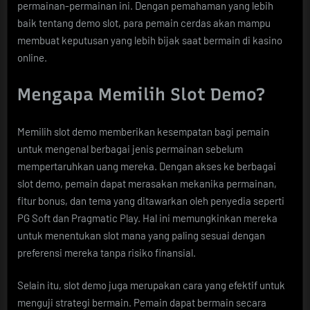
permainan-permainan ini. Dengan pemahaman yang lebih
baik tentang demo slot, para pemain cerdas akan mampu
membuat keputusan yang lebih bijak saat bermain di kasino
online.
Mengapa Memilih Slot Demo?
Memilih slot demo memberikan kesempatan bagi pemain
untuk mengenal berbagai jenis permainan sebelum
mempertaruhkan uang mereka. Dengan akses ke berbagai
slot demo, pemain dapat merasakan mekanika permainan,
fitur bonus, dan tema yang ditawarkan oleh penyedia seperti
PG Soft dan Pragmatic Play. Hal ini memungkinkan mereka
untuk menentukan slot mana yang paling sesuai dengan
preferensi mereka tanpa risiko finansial.
Selain itu, slot demo juga merupakan cara yang efektif untuk
menguji strategi bermain. Pemain dapat bermain secara