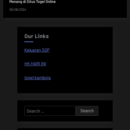
Menang di Situs Togel Online
09/08/2024
Our Links
Keluaran SGP
HK HARI INI
togel kamboja
Search
for: