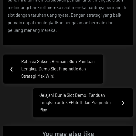
melindungi bankroll mereka saat mereka nantinya bermain di
slot dengan taruhan uang nyata. Dengan strategi yang baik,
pemain dapat meningkatkan pengalaman bermain dan
peluang menang mereka.
Post
Rahasia Sukses Bermain Slot: Panduan
Previous
navigation
❮
Lengkap Demo Slot Pragmatic dan
Post:
Strategi Max Win!
Jelajahi Dunia Slot Demo: Panduan
Next
Lengkap untuk PG Soft dan Pragmatic
❯
Post:
Play
You may also like