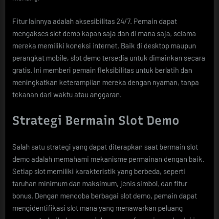
Fitur lainnya adalah aksesibilitas 24/7. Pemain dapat
mengakses slot demo kapan saja dan di mana saja, selama
mereka memiliki koneksi internet. Baik di desktop maupun
perangkat mobile, slot demo tersedia untuk dimainkan secara
gratis. Ini memberi pemain fleksibilitas untuk berlatih dan
meningkatkan keterampilan mereka dengan nyaman, tanpa
tekanan dari waktu atau anggaran.
Strategi Bermain Slot Demo
Salah satu strategi yang dapat diterapkan saat bermain slot
demo adalah memahami mekanisme permainan dengan baik.
Setiap slot memiliki karakteristik yang berbeda, seperti
taruhan minimum dan maksimum, jenis simbol, dan fitur
bonus. Dengan mencoba berbagai slot demo, pemain dapat
mengidentifikasi slot mana yang menawarkan peluang