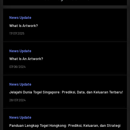
News Update
What Is Artwork?
17/07/2025
News Update
What Is An Artwork?
07/06/2024
News Update
Jelajahi Dunia Togel Singapore: Prediksi, Data, dan Keluaran Terbaru!
28/07/2024
News Update
Panduan Lengkap Togel Hongkong: Prediksi, Keluaran, dan Strategi